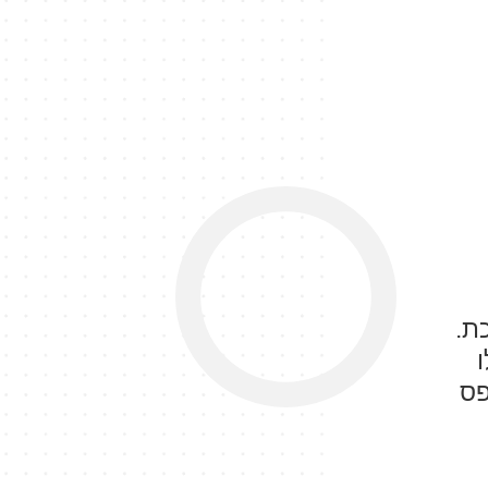
ת.
פס