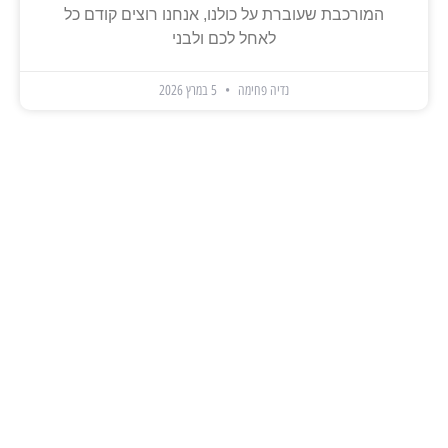
המורכבת שעוברת על כולנו, אנחנו רוצים קודם כל
לאחל לכם ולבני
נדיה פחימה
5 במרץ 2026
תמיכה אנושית מלאה
תקבע הדגמה ונתחיל לרוץ
כל המערכות במסך אחד
תקל על הצוות שלך
דינאמיות מוחלטת
גמישות מלאה לעסק שלך