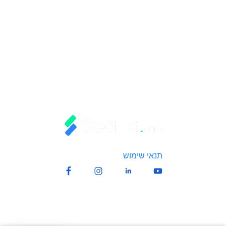
תמיכה אנושית מלאה
תקבע הדגמה ונתחיל לרוץ
כל המערכות במסך אחד
תקל על הצוות שלך
דינאמיות מוחלטת
גמישות מלאה לעסק שלך
תנאי שימוש
| כל הזכויות שמורות לScalla.crm